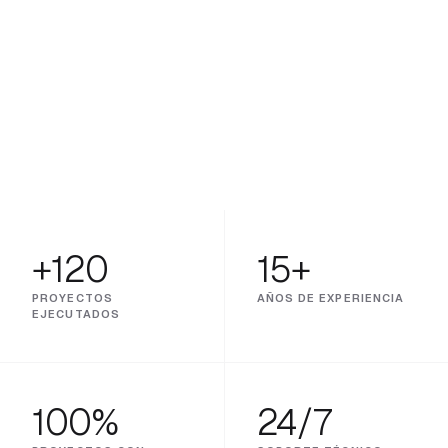
arquitectónico de alto nivel en Ecuador.
Con más de 15 años de experiencia, integramos sistemas
de iluminación, seguridad, audio y clima que desaparecen
detrás del espacio y se convierten en parte natural del
hogar.
+120
15+
PROYECTOS
AÑOS DE EXPERIENCIA
EJECUTADOS
100%
24/7