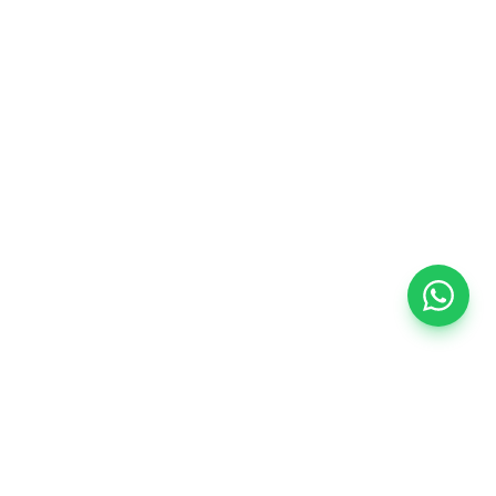
1
2
3
4
5
DIAGNÓSTICO
INGENIERÍA
INSTALACIÓN
PRUEBAS
ENTREGA
DE
DE RED
DE
Y
Y
RIESGOS
Y
DISPOSITIVOS
AJUSTE
SOPORTE
ENERGÍA
DE
INICIAL
REGLAS
SERVICIO ESPECIALIZADO
Alcance típico del servicio
VALORAMOS TU PRIVACIDAD
—
Ingeniería y especificación técnica según planos o