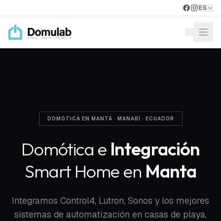
Saltar al contenido principal
ES
Abri
DOMÓTICA EN MANTA · MANABÍ · ECUADOR
Domótica e
Integración
Smart Home en
Manta
Integramos Control4, Lutron, Sonos y los mejores
sistemas de automatización en casas de playa,