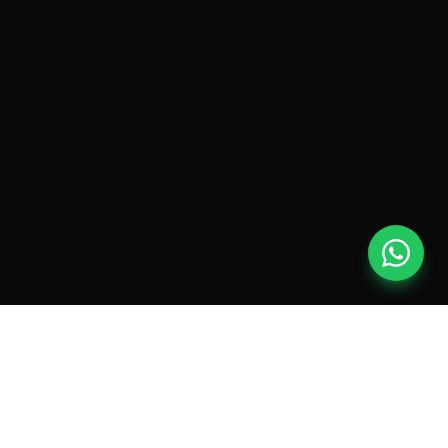
Nosotros
Proyectos
Marcas
Blog
DomuLab Care
Contacto
Presentación (PDF)
Domótica Guayaquil
Domótica Samborondón
Domótica Quito
Domótica Cuenca
Domótica Machala
Domótica Santa Elena
VALORAMOS TU PRIVACIDAD
Domótica Manta
Usamos cookies propias y de terceros para medir el tráfico y