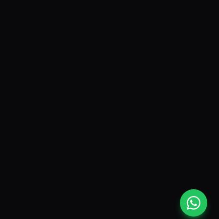
Seguridad Perimetral
Audio y Video Multiroom
Climatización Inteligente
Cine en Casa
Redes y WiFi